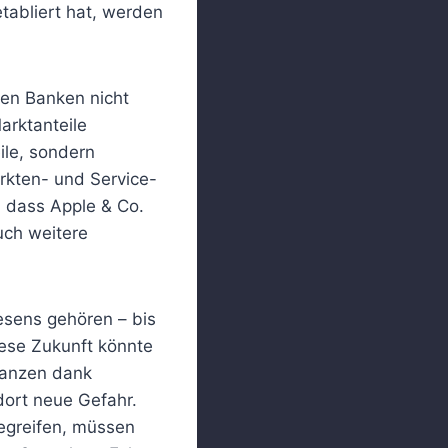
abliert hat, werden
ten Banken nicht
arktanteile
ile, sondern
rkten- und Service-
, dass Apple & Co.
ch weitere
esens gehören – bis
iese Zukunft könnte
ilanzen dank
dort neue Gefahr.
egreifen, müssen