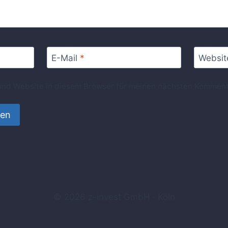
E-Mail
*
Websit
nd Website in diesem Browser für meinen nächsten Komment
© 2026 z-invest GmbH · Köln