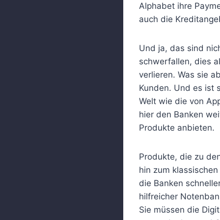
Alphabet ihre Paym
auch die Kreditange
Und ja, das sind nic
schwerfallen, dies a
verlieren. Was sie a
Kunden. Und es ist 
Welt wie die von App
hier den Banken we
Produkte anbieten.
Produkte, die zu de
hin zum klassischen
die Banken schneller
hilfreicher Notenban
Sie müssen die Digi