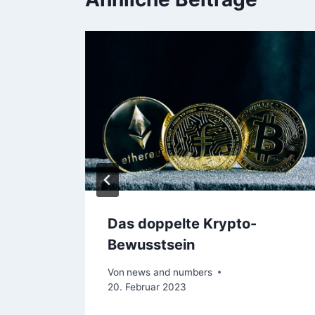
ng
Das doppelte Krypto-
Bewusstsein
ar 2023
Von
news and numbers
20. Februar 2023