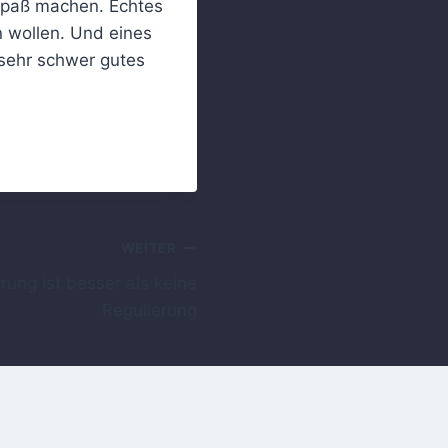
 Spaß machen. Echtes
 wollen. Und eines
sehr schwer gutes
WEITER
rung ist besser als keine
Regulierung