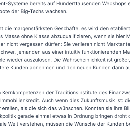
ent-Systeme bereits auf Hunderttausenden Webshops et
bote der Big-Techs wachsen.
ht die margenstärksten Geschäfte, es wird den etablier
ls Masse ohne Klasse abzuqualifizieren, wenn sie hier M
ber nicht vergessen dürfen: Sie verlieren nicht Marktante
schwer, jemanden aus einer intuitiv funktionierenden Ma
le wieder auszulösen. Die Wahrscheinlichkeit ist größer
itere Kunden abnehmen und den neuen Kunden dann au
n Kernkompetenzen der Traditionsinstitute des Finanzw
 Immobilienkredit. Auch wenn dies Zukunftsmusik ist: d
 ereilen, als die sich das wünschen. Konnten sie ihre B
kpolitik gerade einmal etwas in Ordnung bringen droht 
tale Welt verstehen, müssen die Wünsche der Kunden b