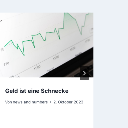
Geld ist eine Schnecke
Bitc
sich 
Von
news and numbers
2. Oktober 2023
Von
ne