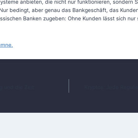
steme anbieten, die nicht nur funktionieren, sondern
Nur bedingt, aber genau das Bankgeschäft, das Kunden
ssischen Banken zugeben: Ohne Kunden lässt sich nur 
lumne.
ation
 und die Zeit
Kryptos: Jede Regulie