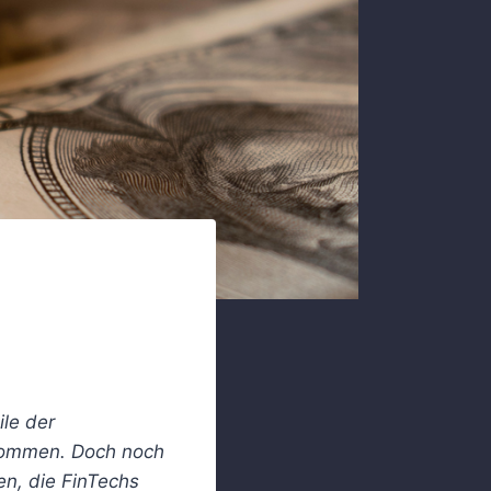
ile der
rnommen. Doch noch
en, die FinTechs