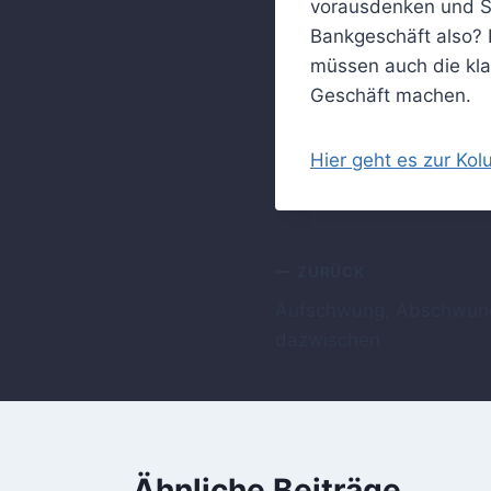
vorausdenken und Sy
Bankgeschäft also? 
müssen auch die kla
Geschäft machen.
Hier geht es zur Ko
Beitragsnavig
ZURÜCK
Aufschwung, Abschwung
dazwischen
Ähnliche Beiträge