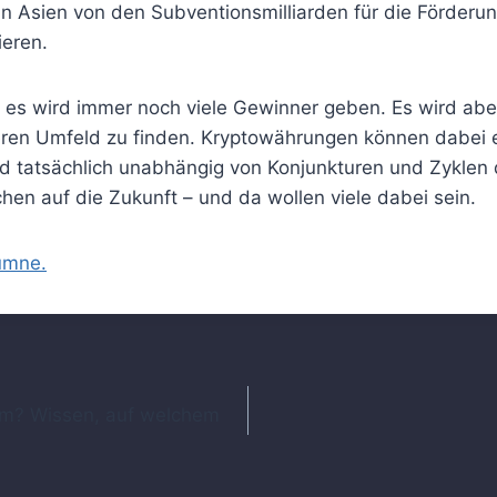
in Asien von den Subventionsmilliarden für die Förderu
ieren.
es wird immer noch viele Gewinner geben. Es wird aber 
eren Umfeld zu finden. Kryptowährungen können dabei 
ind tatsächlich unabhängig von Konjunkturen und Zyklen 
chen auf die Zukunft – und da wollen viele dabei sein.
lumne.
ation
aum? Wissen, auf welchem