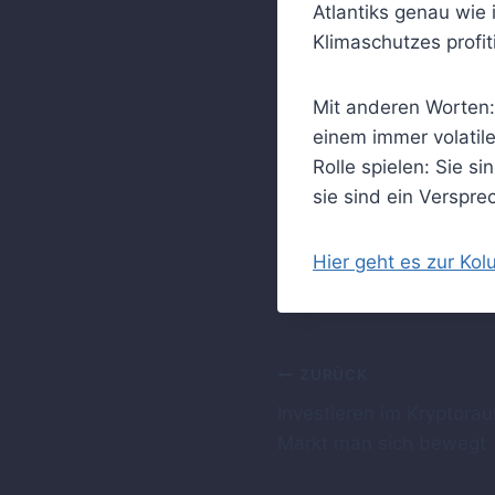
Atlantiks genau wie 
Klimaschutzes profit
Mit anderen Worten: 
einem immer volatil
Rolle spielen: Sie s
sie sind ein Verspre
Hier geht es zur Ko
Beitragsnavig
ZURÜCK
Investieren im Kryptor
Markt man sich bewegt