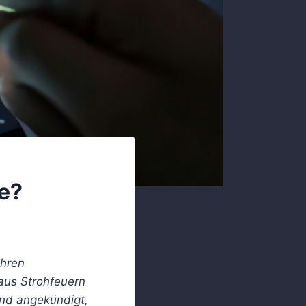
se?
ihren
aus Strohfeuern
ind angekündigt,