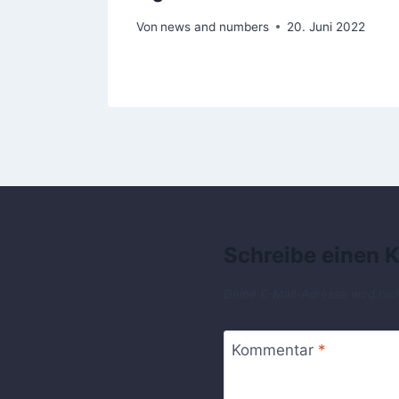
2023
Von
news and numbers
20. Juni 2022
Schreibe einen
Deine E-Mail-Adresse wird nich
Kommentar
*