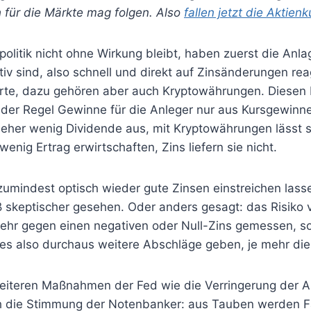
 für die Märkte mag folgen. Also
fallen jetzt die Aktien
litik nicht ohne Wirkung bleibt, haben zuerst die Anla
sitiv sind, also schnell und direkt auf Zinsänderungen re
te, dazu gehören aber auch Kryptowährungen. Diesen 
der Regel Gewinne für die Anleger nur aus Kursgewin
eher wenig Dividende aus, mit Kryptowährungen lässt 
enig Ertrag erwirtschaften, Zins liefern sie nicht.
zumindest optisch wieder gute Zinsen einstreichen lass
skeptischer gesehen. Oder anders gesagt: das Risiko 
mehr gegen einen negativen oder Null-Zins gemessen, 
 es also durchaus weitere Abschläge geben, je mehr die
iteren Maßnahmen der Fed wie die Verringerung der A
h die Stimmung der Notenbanker: aus Tauben werden Fal