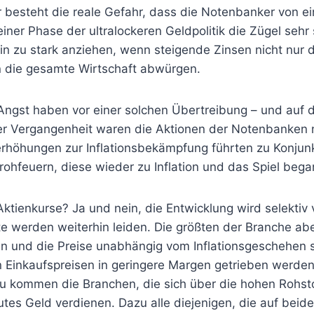
ier besteht die reale Gefahr, dass die Notenbanker von 
einer Phase der ultralockeren Geldpolitik die Zügel sehr
in zu stark anziehen, wenn steigende Zinsen nicht nur di
 die gesamte Wirtschaft abwürgen.
ngst haben vor einer solchen Übertreibung – und auf di
der Vergangenheit waren die Aktionen der Notenbanken 
erhöhungen zur Inflationsbekämpfung führten zu Konjunk
ohfeuern, diese wieder zu Inflation und das Spiel bega
e Aktienkurse? Ja und nein, die Entwicklung wird selektiv
 werden weiterhin leiden. Die größten der Branche ab
en und die Preise unabhängig vom Inflationsgeschehen 
n Einkaufspreisen in geringere Margen getrieben werde
u kommen die Branchen, die sich über die hohen Rohsto
tes Geld verdienen. Dazu alle diejenigen, die auf beid