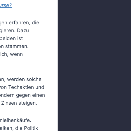
kurse?
gen erfahren, die
agieren. Dazu
beiden ist
nen stammen.
sich, wenn
en, werden solche
von Techaktien und
sondern gegen einen
 Zinsen steigen.
nleihenkäufe.
ken, die Politik