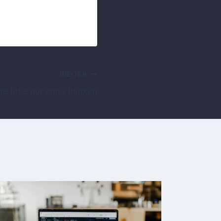
WEITER
ute Idee nur ohne Banken