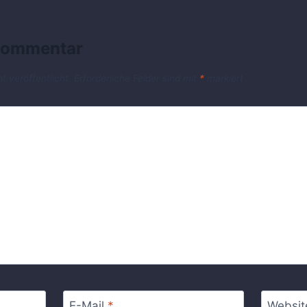
 Kommentar
t veröffentlicht.
Erforderliche Felder sind mit
*
markiert
E-Mail
*
Websit