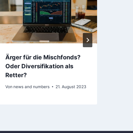
Ärger für die Mischfonds?
Taxo
Oder Diversifikation als
Kris
Retter?
Von
ne
Von
news and numbers
21. August 2023