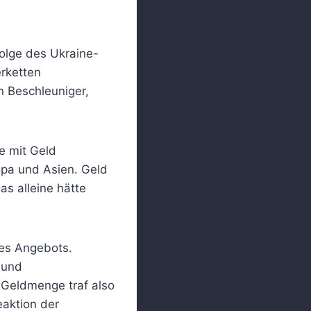
Folge des Ukraine-
erketten
n Beschleuniger,
e mit Geld
opa und Asien. Geld
s alleine hätte
es Angebots.
 und
 Geldmenge traf also
eaktion der