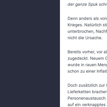
der ganze Spuk schn
Denn anders als von 
Krieges. Natürlich s
unterbrochen, Nachfr
nicht die Ursache.
Bereits vorher, vor
zugedeckt. Neuem Ge
wurde in rauen Meng
schon zu einer Infla
Doch zusätzlich zu
Lieferketten brach
Personenaustausch w
auf ein verknapptes 