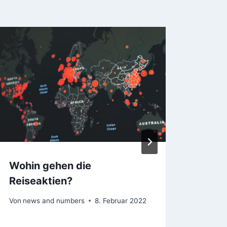
Wohin gehen die
Mach
Reiseaktien?
Note
Von
news and numbers
8. Februar 2022
Von
ne
7. Nov