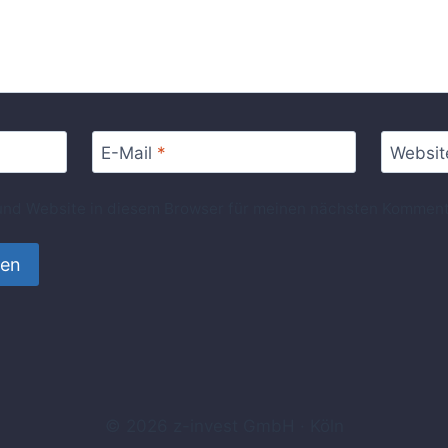
E-Mail
*
Websit
nd Website in diesem Browser für meinen nächsten Komment
© 2026 z-invest GmbH · Köln