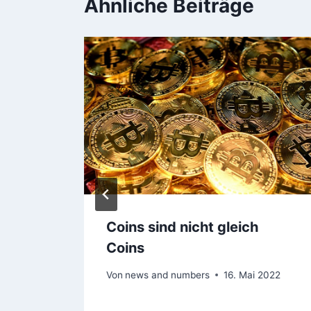
Ähnliche Beiträge
oder
Coins sind nicht gleich
Coins
 2022
Von
news and numbers
16. Mai 2022