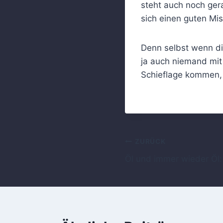
steht auch noch gera
sich einen guten Mis
Denn selbst wenn di
ja auch niemand mit
Schieflage kommen, 
Beitragsnavig
ZURÜCK
Öl und immer wieder Öl: