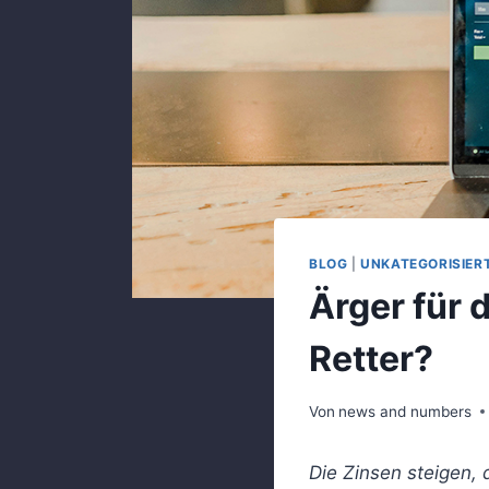
BLOG
|
UNKATEGORISIER
Ärger für 
Retter?
Von
news and numbers
Die Zinsen steigen,