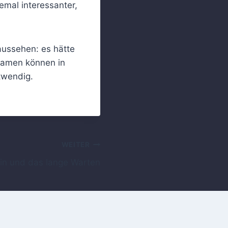
emal interessanter,
aussehen: es hätte
 Namen können in
otwendig.
WEITER
oin und das lange Warten