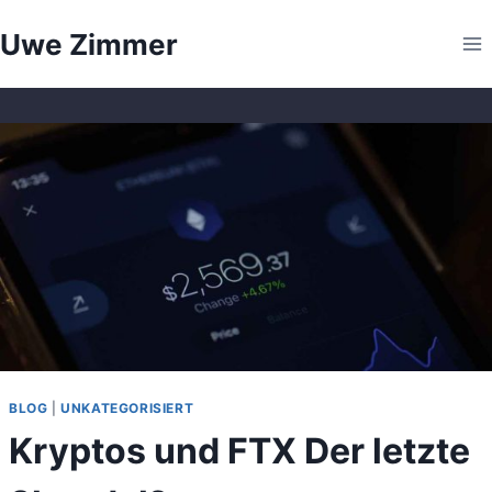
Zum
Uwe Zimmer
Inhalt
springen
BLOG
|
UNKATEGORISIERT
Kryptos und FTX Der letzte