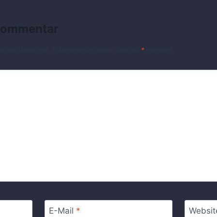
 Kommentar
t veröffentlicht.
Erforderliche Felder sind mit
*
markiert
E-Mail
*
Websit