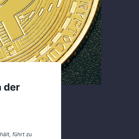
a der
ält, führt zu