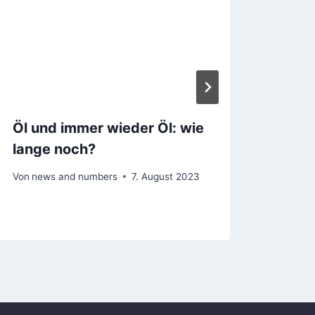
Öl und immer wieder Öl: wie
Inve
lange noch?
Wiss
man 
Von
news and numbers
7. August 2023
Von
ne