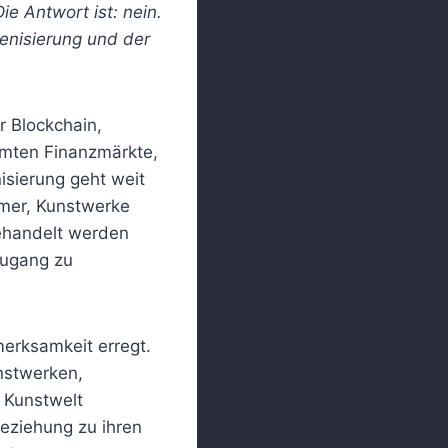
ie Antwort ist: nein.
kenisierung und der
r Blockchain,
amten Finanzmärkte,
isierung geht weit
imer, Kunstwerke
gehandelt werden
Zugang zu
erksamkeit erregt.
unstwerken,
 Kunstwelt
Beziehung zu ihren