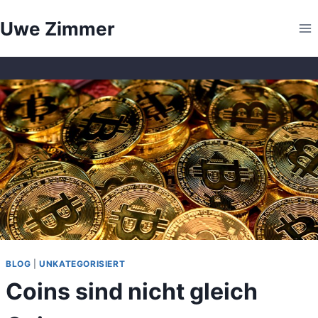
Zum
Uwe Zimmer
Inhalt
springen
BLOG
|
UNKATEGORISIERT
Coins sind nicht gleich